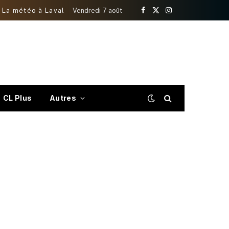
La météo à Laval
Vendredi 7 août
Facebook
X
Instagram
(Twitter)
CL Plus
Autres