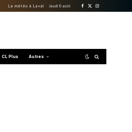
La météo à Laval
Jeudi 6 août
Facebook
X
Instagram
(Twitter)
CL Plus
Autres