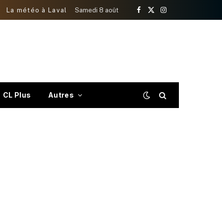
La météo à Laval
Samedi 8 août
Facebook
X
Instagram
(Twitter)
CL Plus
Autres