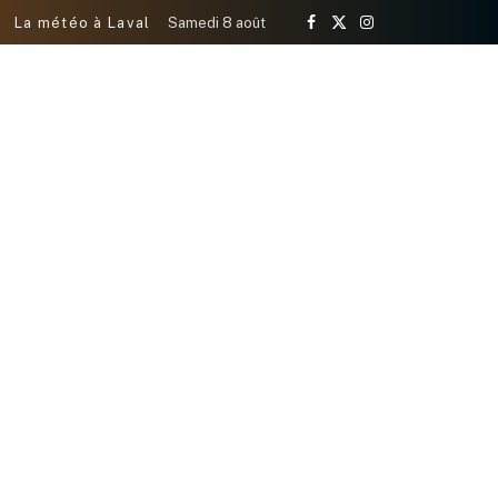
La météo à Laval
Samedi 8 août
Facebook
X
Instagram
(Twitter)