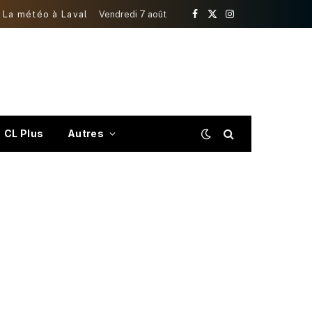
La météo à Laval
Vendredi 7 août
Facebook
X
Instagram
(Twitter)
CL Plus
Autres