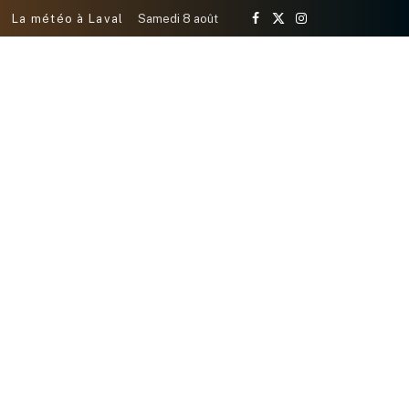
La météo à Laval
Samedi 8 août
Facebook
X
Instagram
(Twitter)