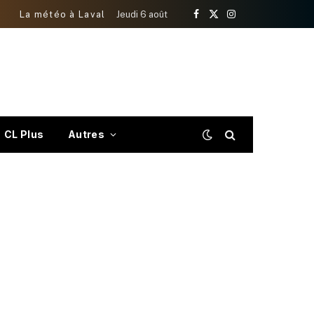
La météo à Laval
Jeudi 6 août
Facebook
X
Instagram
(Twitter)
CL Plus
Autres