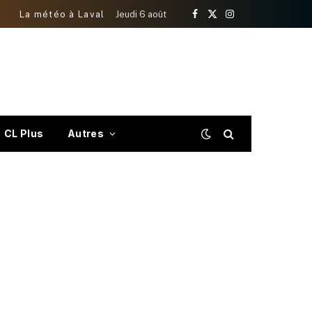
La météo à Laval
Jeudi 6 août
Facebook
X
Instagram
(Twitter)
CL Plus
Autres