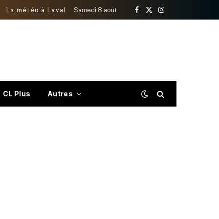
La météo à Laval
Samedi 8 août
Facebook
X
Instagram
(Twitter)
CL Plus
Autres