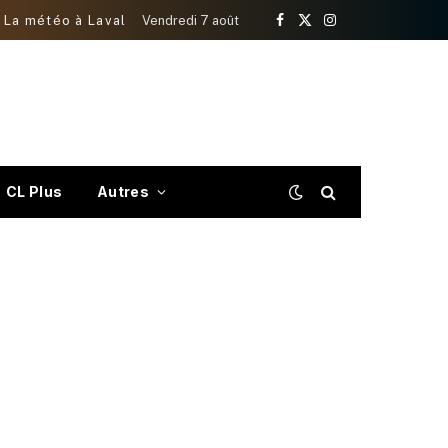
La météo à Laval
Vendredi 7 août
Facebook
X
Instagram
(Twitter)
CL Plus
Autres