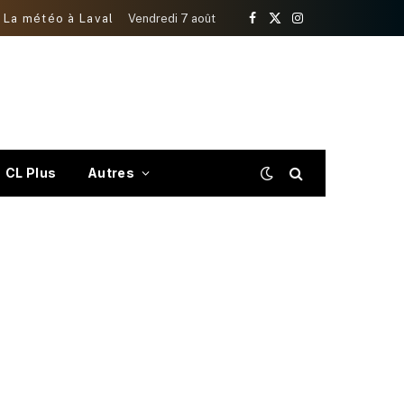
La météo à Laval
Vendredi 7 août
Facebook
X
Instagram
(Twitter)
CL Plus
Autres