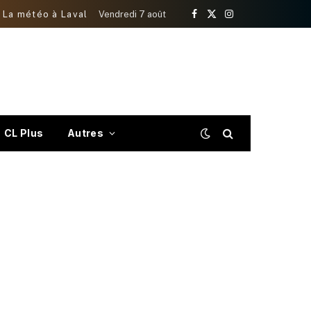
La météo à Laval
Vendredi 7 août
Facebook
X
Instagram
(Twitter)
CL Plus
Autres