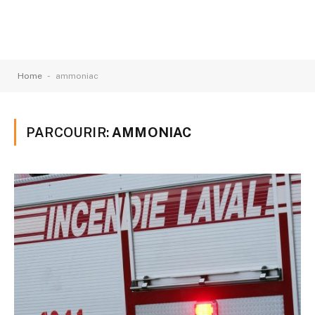
-
Home
ammoniac
PARCOURIR:
AMMONIAC