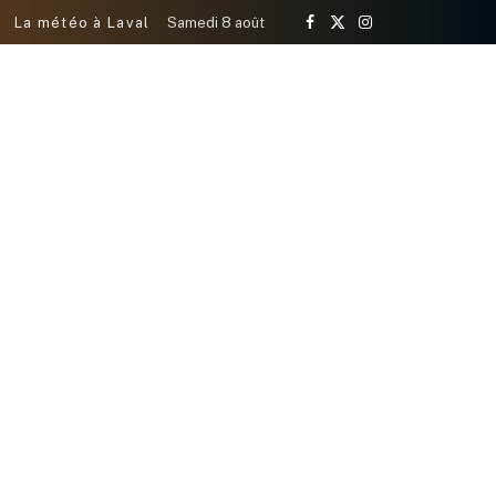
La météo à Laval
Samedi 8 août
Facebook
X
Instagram
(Twitter)