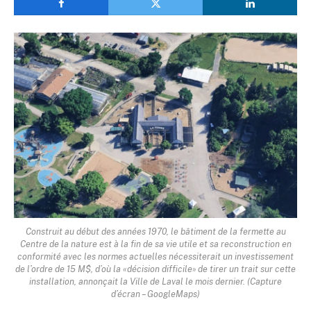
Construit au début des années 1970, le bâtiment de la fermette au
Centre de la nature est à la fin de sa vie utile et sa reconstruction en
conformité avec les normes actuelles nécessiterait un investissement
de l’ordre de 15 M$, d’où la «décision difficile» de tirer un trait sur cette
installation, annonçait la Ville de Laval le mois dernier. (Capture
d’écran – GoogleMaps)