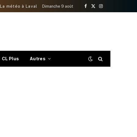
La météo à Laval
Dimanche 9 août
Facebook
X
Instagram
(Twitter)
CL Plus
Autres