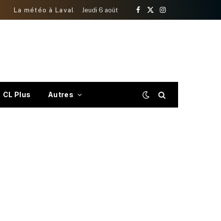
La météo à Laval
Jeudi 6 août
Facebook
X
Instagram
(Twitter)
CL Plus
Autres