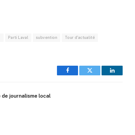
e
Parti Laval
subvention
Tour d'actualité
Facebook
Twitter
LinkedIn
 de journalisme local