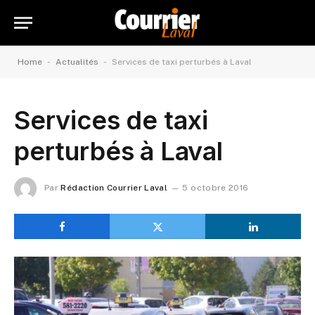
-
-
Home
Actualités
Services de taxi perturbés à Laval
Services de taxi
perturbés à Laval
Par
Rédaction Courrier Laval
5 octobre 2016