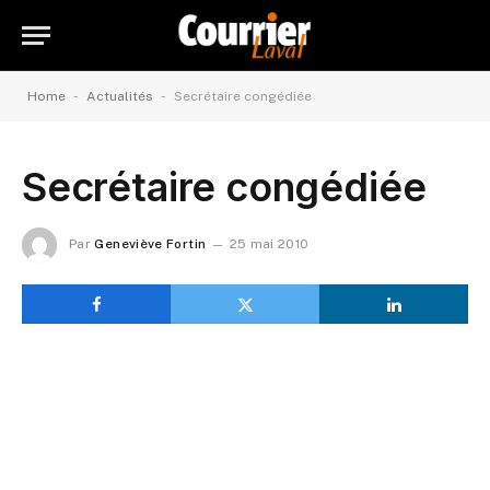
-
-
Home
Actualités
Secrétaire congédiée
Secrétaire congédiée
Par
Geneviève Fortin
25 mai 2010