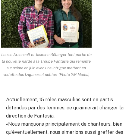
Louise Arsenault et Jasmine Bélanger font partie de
la nouvelle garde à la Troupe Fantasia qui remonte
sur scène en juin avec une intrigue mettant en
vedette des tziganes et nobles. (Photo 2M.Media)
Actuellement, 15 rôles masculins sont en partis
défendus par des femmes, ce qu’aimerait changer la
direction de Fantasia.
«Nous manquons principalement de chanteurs, bien
qu’éventuellement, nous aimerions aussi greffer des