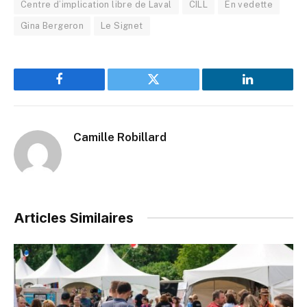
Centre d’implication libre de Laval
CILL
En vedette
Gina Bergeron
Le Signet
Facebook
Twitter
LinkedIn
Camille Robillard
Articles Similaires