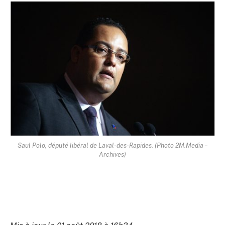
Saul Polo, député libéral de Laval-des-Rapides. (Photo 2M.Media –
Archives)