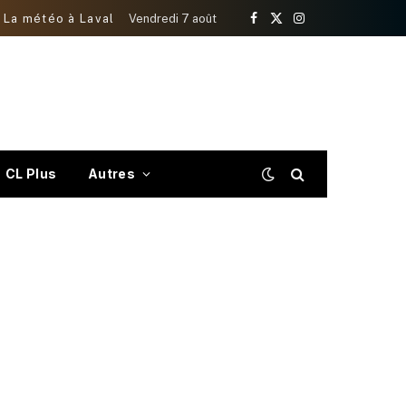
La météo à Laval
Vendredi 7 août
Facebook
X
Instagram
(Twitter)
CL Plus
Autres