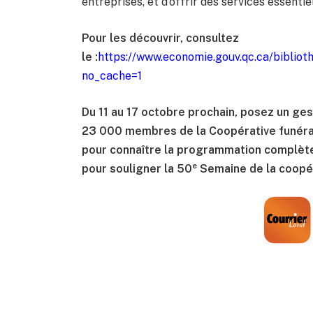
entreprises, et d’offrir des services essenti
Pour les découvrir, consultez
le :
https://www.economie.gouv.qc.ca/bibliot
no_cache=1
Du 11 au 17 octobre prochain, posez un ges
23 000 membres de la Coopérative funérai
pour connaître la programmation complèt
e
pour souligner la 50
Semaine de la coopé