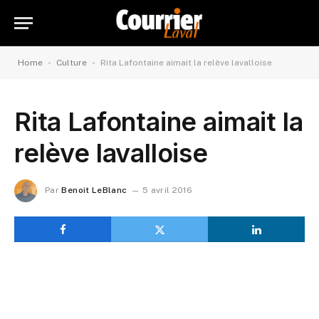
-
-
Home
Culture
Rita Lafontaine aimait la relève lavalloise
Rita Lafontaine aimait la
relève lavalloise
Par
Benoit LeBlanc
5 avril 2016