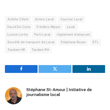
Achille Cifelli
Action Laval
Courrier Laval
David De Cotis
Frédéric Mayer
Laval
Louise Lortie
Parti Laval
règlement d’emprunt
Société de transport de Laval
Stéphane Boyer
STL
Tandem HR
Tandem RH
Facebook
Twitter
LinkedIn
Stéphane St-Amour | Initiative de
journalisme local