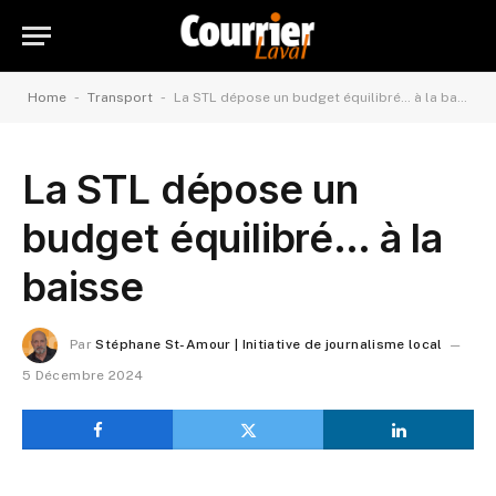
-
-
Home
Transport
La STL dépose un budget équilibré… à la baisse
La STL dépose un
budget équilibré… à la
baisse
Par
Stéphane St-Amour | Initiative de journalisme local
5 Décembre 2024