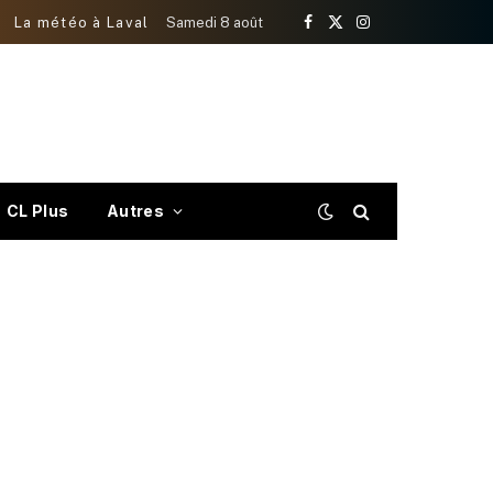
La météo à Laval
Samedi 8 août
Facebook
X
Instagram
(Twitter)
CL Plus
Autres