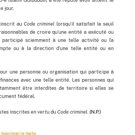
 Islami Gulbuddin, a été réputé avoir atteint le
e jour.
 inscrit au
Code criminel
lorsqu’il satisfait le seuil
s raisonnables de croire qu’une entité a exécuté ou
a participé sciemment à une telle activité ou l’a
mpte ou à la direction d’une telle entité ou en
our une personne ou organisation qui participe à
 finances avec une telle entité. Les personnes qui
mment être interdites de territoire si elles se
ocument fédéral.
tes inscrites en vertu du
Code criminel
.
(N.P.)
Imprimer le texte