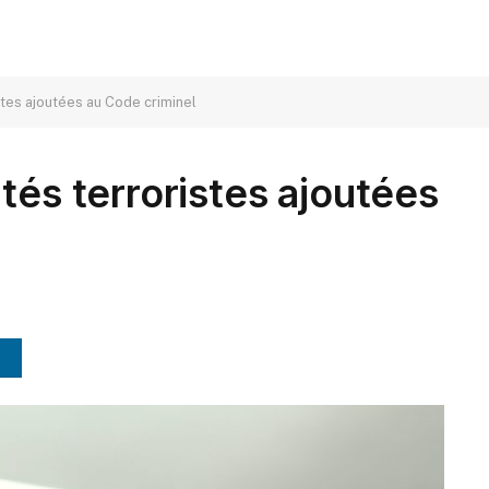
stes ajoutées au Code criminel
tés terroristes ajoutées