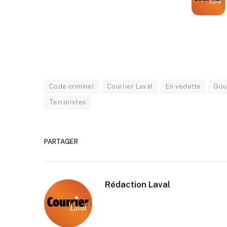
Code criminel
Courrier Laval
En vedette
Gou
Terroristes
PARTAGER
Rédaction Laval