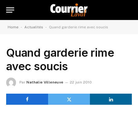
-
-
Home
Actualités
Quand garderie rime avec soucis
Quand garderie rime
avec soucis
Par
Nathalie Villeneuve
22 juin 2010