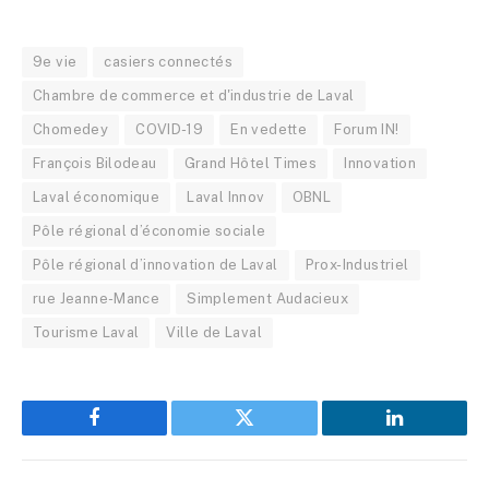
9e vie
casiers connectés
Chambre de commerce et d'industrie de Laval
Chomedey
COVID-19
En vedette
Forum IN!
François Bilodeau
Grand Hôtel Times
Innovation
Laval économique
Laval Innov
OBNL
Pôle régional d’économie sociale
Pôle régional d’innovation de Laval
Prox-Industriel
rue Jeanne-Mance
Simplement Audacieux
Tourisme Laval
Ville de Laval
Facebook
Twitter
LinkedIn