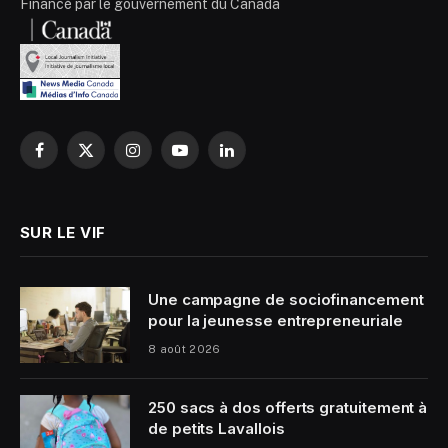
Financé par le gouvernement du Canada
Facebook
X
Instagram
YouTube
LinkedIn
(Twitter)
SUR LE VIF
Une campagne de sociofinancement
pour la jeunesse entrepreneuriale
8 août 2026
250 sacs à dos offerts gratuitement à
de petits Lavallois