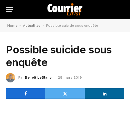
-
-
Home
Actualités
Possible suicide sous enquête
Possible suicide sous
enquête
Par
Benoit LeBlanc
28 mars 2019