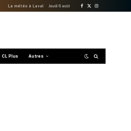
La météo à Laval
Jeudi 6 août
Facebook
X
Instagram
(Twitter)
CL Plus
Autres