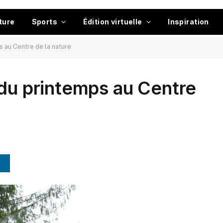
ture
Sports
Édition virtuelle
Inspiration
s au Centre de la nature
 du printemps au Centre