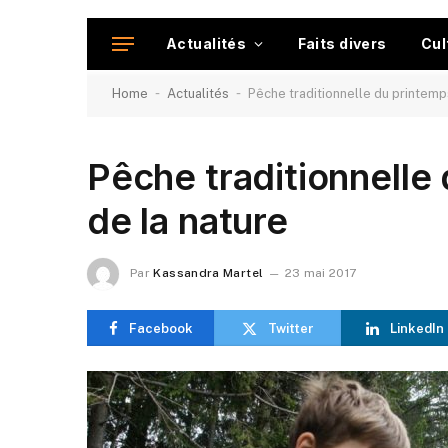
Actualités
Faits divers
Cul
-
-
Home
Actualités
Pêche traditionnelle du printemp
Pêche traditionnelle
de la nature
Par
Kassandra Martel
23 mai 2017
Facebook
Twitter
LinkedIn