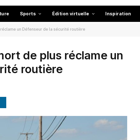
ture
Sports
Édition virtuelle
Inspiration
 réclame un Défenseur de la sécurité routière
mort de plus réclame un
ité routière