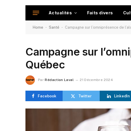
Actualités
Faits divers
Cul
-
-
Home
Santé
Campagne sur l’omniprésence de l’a
Campagne sur l’omnip
Québec
Par
Rédaction Laval
21 Décembre 2024
Facebook
Twitter
LinkedIn