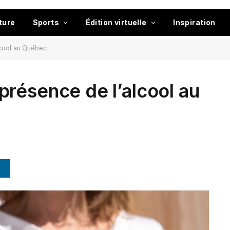
ture
Sports
Édition virtuelle
Inspiration
lcool au Québec
résence de l’alcool au