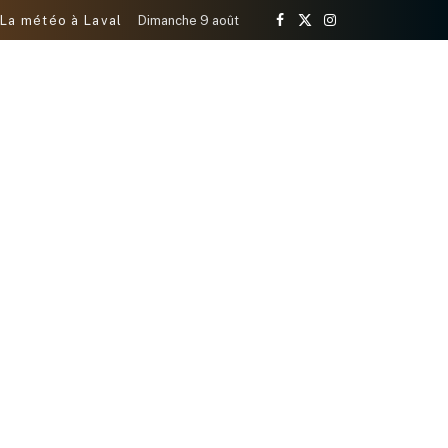
La météo à Laval
Dimanche 9 août
Facebook
X
Instagram
(Twitter)