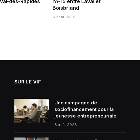
aval-des-Rapides
l’A-15 entre Laval et
Boisbriand
6 août 2026
SUR LE VIF
Une campagne de
sociofinancement pour la
jeunesse entrepreneuriale
8 août 2026