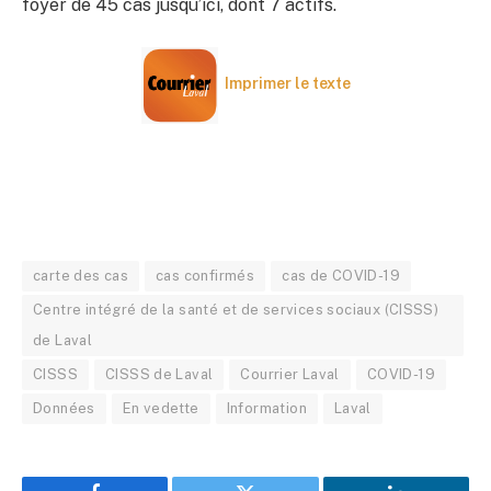
foyer de 45 cas jusqu’ici, dont 7 actifs.
Imprimer le texte
carte des cas
cas confirmés
cas de COVID-19
Centre intégré de la santé et de services sociaux (CISSS)
de Laval
CISSS
CISSS de Laval
Courrier Laval
COVID-19
Données
En vedette
Information
Laval