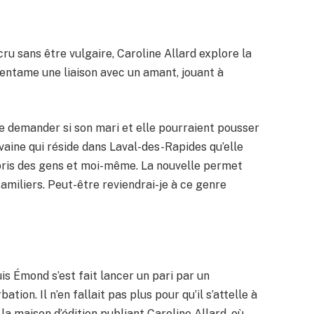
u sans être vulgaire, Caroline Allard explore la
 entame une liaison avec un amant, jouant à
 se demander si son mari et elle pourraient pousser
rivaine qui réside dans Laval-des-Rapides qu’elle
rpris des gens et moi-même. La nouvelle permet
miliers. Peut-être reviendrai-je à ce genre
uis Émond s’est fait lancer un pari par un
ation. Il n’en fallait pas plus pour qu’il s’attelle à
 la maison d’édition publiant Caroline Allard, où