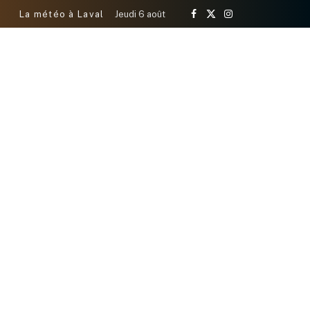
La météo à Laval
Jeudi 6 août
Facebook
X
Instagram
(Twitter)