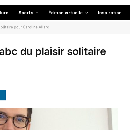
ture
Sports
Édition virtuelle
Inspiration
olitaire pour Caroline Allard
bc du plaisir solitaire