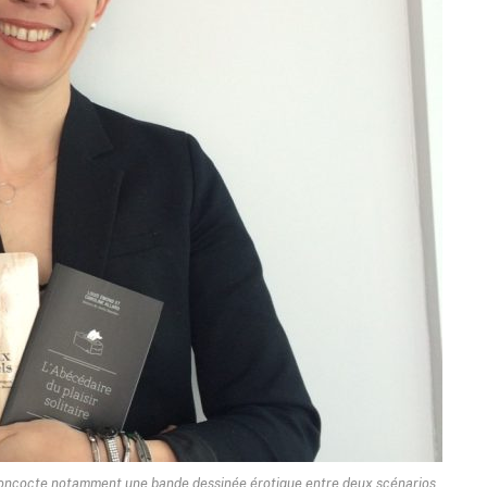
ui concocte notamment une bande dessinée érotique entre deux scénarios