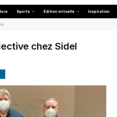
ture
Sports
Édition virtuelle
Inspiration
del
lective chez Sidel