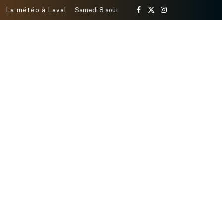
La météo à Laval
Samedi 8 août
Facebook
X
Instagram
(Twitter)