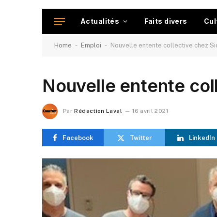
Actualités
Faits divers
Cul
-
-
Home
Emploi
Nouvelle entente collective chez Si
Nouvelle entente col
Par
Rédaction Laval
16 avril 2021
Facebook
Twitter
LinkedIn