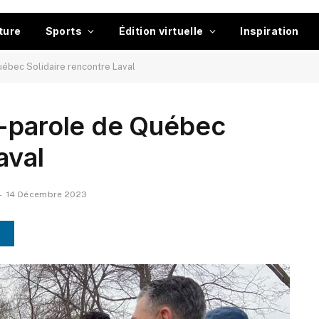
ture
Sports
Édition virtuelle
Inspiration
uébec Solidaire rencontre Laval
e-parole de Québec
aval
14 Décembre 2023