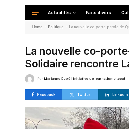
Actualités
Faits divers
Cul
-
-
Home
Politique
La nouvelle co-porte-parole de Q
La nouvelle co-port
Solidaire rencontre L
Par
Marianne Dubé | Initiative de journalisme local
Facebook
Twitter
LinkedIn