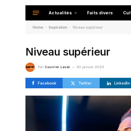
Actualités
Faits divers
Cul
-
-
Home
Inspiration
Niveau supérieur
Niveau supérieur
Par
Courrier Laval
30 janvier 2023
Facebook
Twitter
LinkedIn