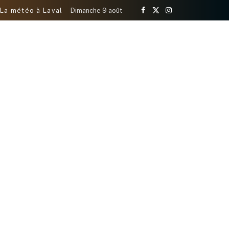
La météo à Laval
Dimanche 9 août
Facebook
X
Instagram
(Twitter)