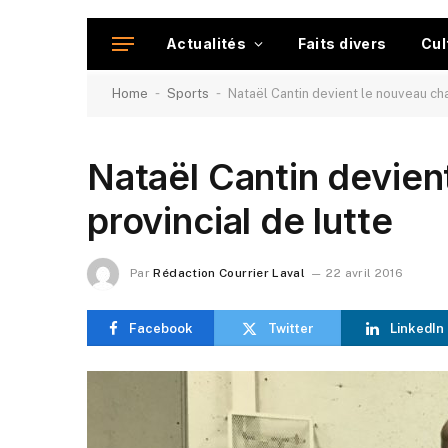
Actualités
Faits divers
Cul
-
-
Home
Sports
Nataël Cantin devient le nouveau cha
Nataël Cantin devien
provincial de lutte
Par
Rédaction Courrier Laval
22 avril 2016
Facebook
Twitter
LinkedIn