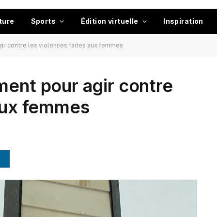
ture
Sports
Édition virtuelle
Inspiration
ir contre les violences faites aux femmes
ment pour agir contre
 aux femmes