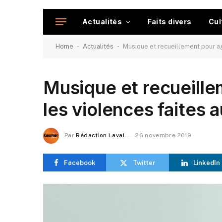
Actualités
Faits divers
Cul
-
-
Home
Actualités
Musique et recueillement pour ag
Musique et recueille
les violences faites
Par
Rédaction Laval
26 novembre 2019
Facebook
Twitter
LinkedIn