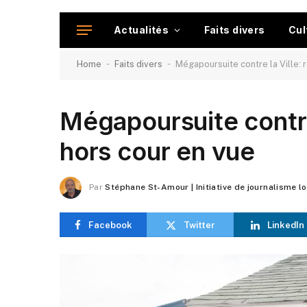
Actualités
Faits divers
Cul
-
-
Home
Faits divers
Mégapoursuite contre la Ville: 
Mégapoursuite contre
hors cour en vue
Par
Stéphane St-Amour | Initiative de journalisme l
Facebook
Twitter
LinkedIn