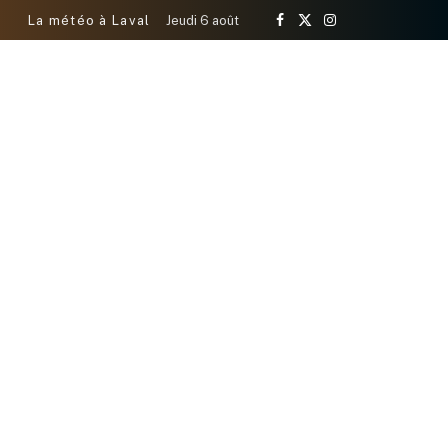
La météo à Laval
Jeudi 6 août
Facebook
X
Instagram
(Twitter)