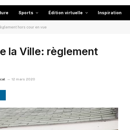
ture
Sports
Édition virtuelle
Inspiration
règlement hors cour en vue
 la Ville: règlement
ocal
12 mars 2020