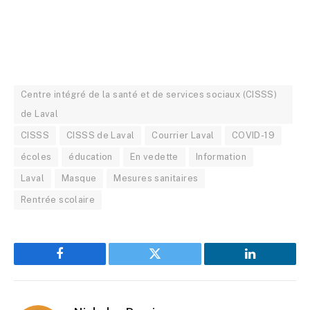
Centre intégré de la santé et de services sociaux (CISSS)
de Laval
CISSS
CISSS de Laval
Courrier Laval
COVID-19
écoles
éducation
En vedette
Information
Laval
Masque
Mesures sanitaires
Rentrée scolaire
Facebook
Twitter
LinkedIn