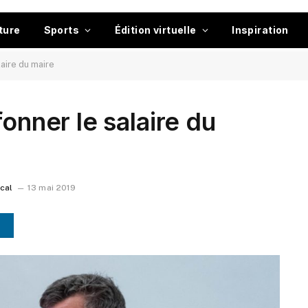
ture
Sports
Édition virtuelle
Inspiration
laire du maire
fonner le salaire du
ocal
13 mai 2019