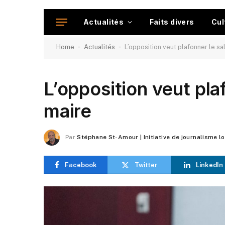
Actualités
Faits divers
Cul
-
-
Home
Actualités
L’opposition veut plafonner le sa
L’opposition veut pla
maire
Par
Stéphane St-Amour | Initiative de journalisme l
Facebook
Twitter
LinkedIn