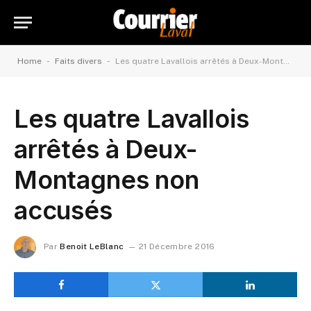
-
-
Home
Faits divers
Les quatre Lavallois arrêtés à Deux-Montagnes non accusés
Les quatre Lavallois
arrêtés à Deux-
Montagnes non
accusés
Par
Benoit LeBlanc
21 Décembre 2016