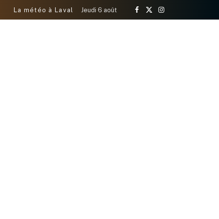
La météo à Laval
Jeudi 6 août
Facebook
X
Instagram
(Twitter)