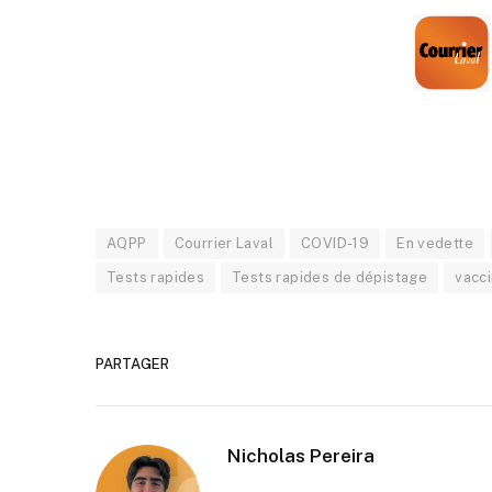
AQPP
Courrier Laval
COVID-19
En vedette
Tests rapides
Tests rapides de dépistage
vacci
PARTAGER
Nicholas Pereira