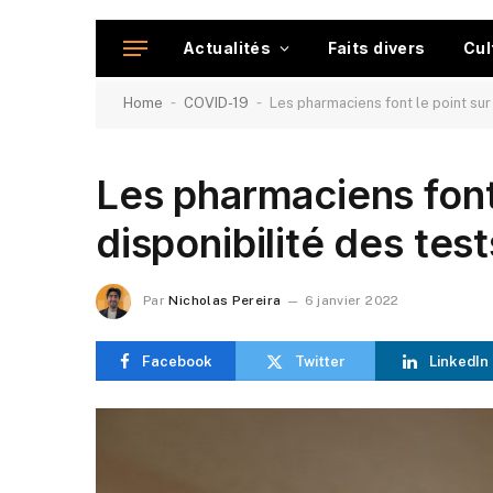
Actualités
Faits divers
Cul
-
-
Home
COVID-19
Les pharmaciens font le point sur 
Les pharmaciens font 
disponibilité des tes
Par
Nicholas Pereira
6 janvier 2022
Facebook
Twitter
LinkedIn