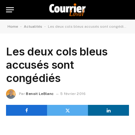
-
-
Home
Actualités
Les deux cols bleus accusés sont congédiés
Les deux cols bleus
accusés sont
congédiés
Par
Benoit LeBlanc
5 février 2016