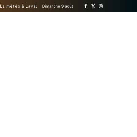
La météo à Laval
Dimanche 9 août
Facebook
X
Instagram
(Twitter)