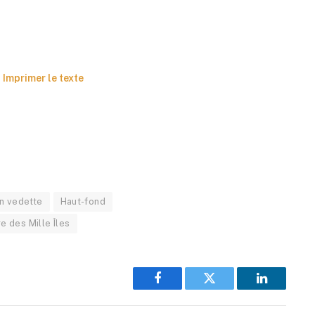
Imprimer le texte
n vedette
Haut-fond
re des Mille Îles
Facebook
Twitter
LinkedIn