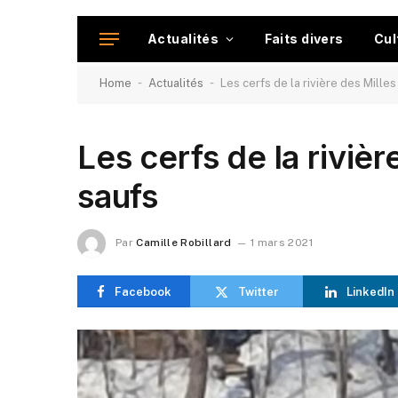
Actualités
Faits divers
Cul
-
-
Home
Actualités
Les cerfs de la rivière des Milles
Les cerfs de la rivièr
saufs
Par
Camille Robillard
1 mars 2021
Facebook
Twitter
LinkedIn