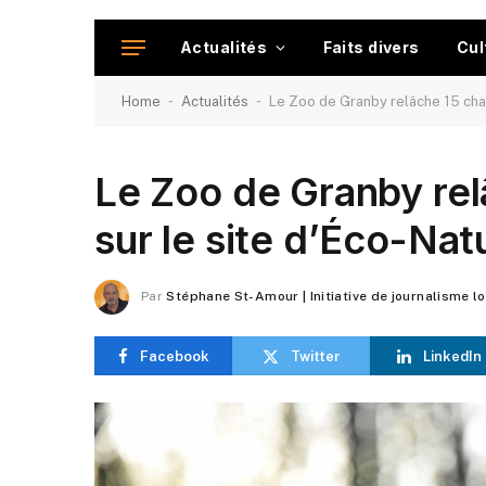
Actualités
Faits divers
Cul
-
-
Home
Actualités
Le Zoo de Granby relâche 15 chau
Le Zoo de Granby rel
sur le site d’Éco-Nat
Par
Stéphane St-Amour | Initiative de journalisme l
Facebook
Twitter
LinkedIn