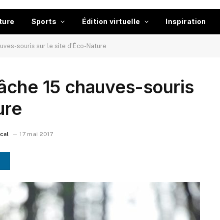
ture
Sports
Édition virtuelle
Inspiration
ves-souris sur le site d’Éco-Nature
âche 15 chauves-souris
ure
ocal
17 mai 2017